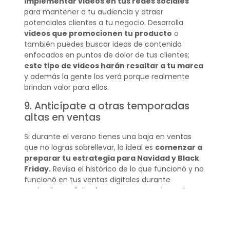
implementar videos en tus redes sociales
para mantener a tu audiencia y atraer
potenciales clientes a tu negocio. Desarrolla
videos que promocionen tu producto
o
también puedes buscar ideas de contenido
enfocados en puntos de dolor de tus clientes;
este tipo de videos harán resaltar a tu marca
y además la gente los verá porque realmente
brindan valor para ellos.
9. Anticípate a otras temporadas
altas en ventas
Si durante el verano tienes una baja en ventas
que no logras sobrellevar, lo ideal es
comenzar a
preparar tu estrategia para Navidad y Black
Friday.
Revisa el histórico de lo que funcionó y no
funcionó en tus ventas digitales durante
noviembre y diciembre para que puedas
estar
preparado con la estrategia ideal para tu
negocio
. Asegúrate de incluir en tu estrategia la
promoción que utilizarás por la temporada e