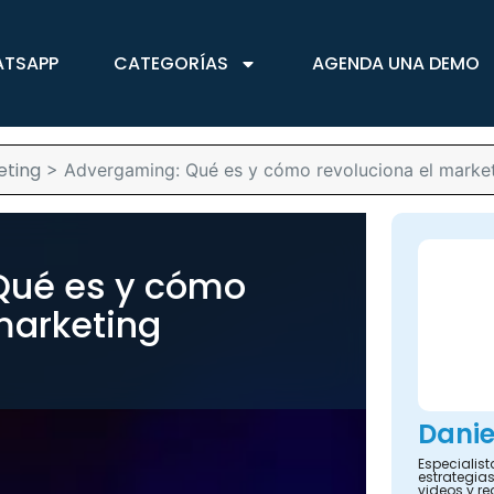
ATSAPP
CATEGORÍAS
AGENDA UNA DEMO
eting
>
Advergaming: Qué es y cómo revoluciona el marke
Qué es y cómo
marketing
Danie
Especialis
estrategias
videos y re