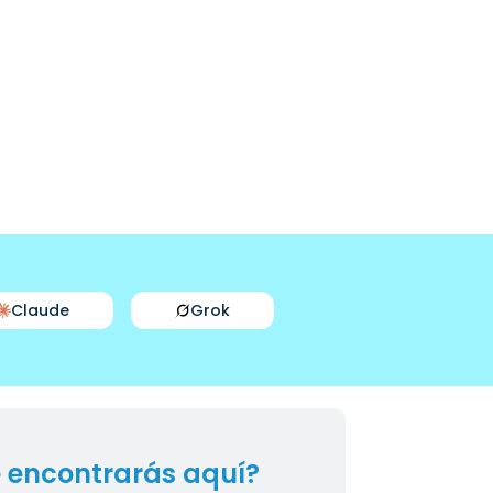
Claude
Grok
 encontrarás aquí?