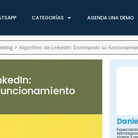
ATSAPP
CATEGORÍAS
AGENDA UNA DEMO
eting
>
Algoritmo de LinkedIn: Dominando su funcionamien
nkedIn:
funcionamiento
Danie
Especialis
estrategias
videos y re