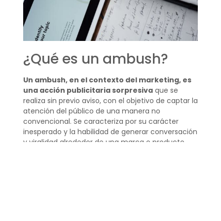
¿Qué es un ambush?
Un ambush, en el contexto del marketing, es
una acción publicitaria sorpresiva
que se
realiza sin previo aviso, con el objetivo de captar la
atención del público de una manera no
convencional. Se caracteriza por su carácter
inesperado y la habilidad de generar conversación
y viralidad alrededor de una marca o producto.
Con el auge del marketing digital y las redes
sociales, el ambush marketing ha evolucionado y
se ha adaptado a las nuevas plataformas,
encontrando formas innovadoras de conectar
con el público. Las marcas deben ser conscientes
de las implicaciones legales y éticas de estas