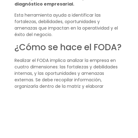
diagnóstico empresarial.
Esta herramienta ayuda a identificar las
fortalezas, debilidades, oportunidades y
amenazas que impactan en la operatividad y el
éxito del negocio.
¿Cómo se hace el FODA?
Realizar el FODA implica analizar la empresa en
cuatro dimensiones: las fortalezas y debilidades
internas, y las oportunidades y amenazas
externas. Se debe recopilar información,
organizarla dentro de la matriz y elaborar
estrategias basadas en los hallazgos.
Es un proceso continuo que debe adaptarse a los
cambios del entorno empresarial y del mercado.
¿Qué es un ejemplo de
FODA?