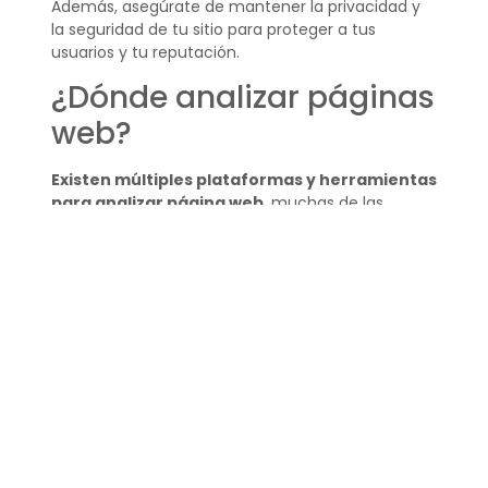
Además, asegúrate de mantener la privacidad y
la seguridad de tu sitio para proteger a tus
usuarios y tu reputación.
¿Dónde analizar páginas
web?
Existen múltiples plataformas y herramientas
para analizar página web
, muchas de las
cuales son gratuitas. Google Analytics y Google
Search Console son buenos puntos de partida
para el análisis de tráfico y SEO, mientras que
GTmetrix y PageSpeed Insights te ayudarán con la
velocidad de carga.