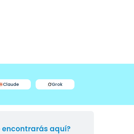
Claude
Grok
 encontrarás aquí?