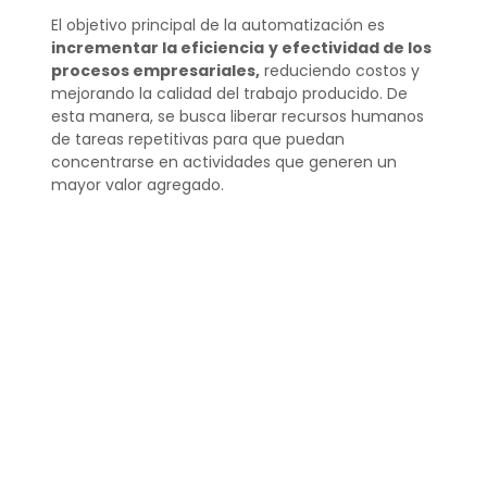
El objetivo principal de la automatización es
incrementar la eficiencia
y efectividad de los
procesos empresariales,
reduciendo costos y
mejorando la calidad del trabajo producido. De
esta manera, se busca liberar recursos humanos
de tareas repetitivas para que puedan
concentrarse en actividades que generen un
mayor valor agregado.
¿Cuál es la importancia
de los procesos
automatizados?
Los procesos automatizados son esenciales para
el crecimiento sostenible de una empresa, ya que
proporcionan una base sólida para la escalabilidad
y mejora continua. Son particularmente
importantes para mantener la competitividad en
mercados que evolucionan rápidamente y
donde la tecnología juega un papel cada vez