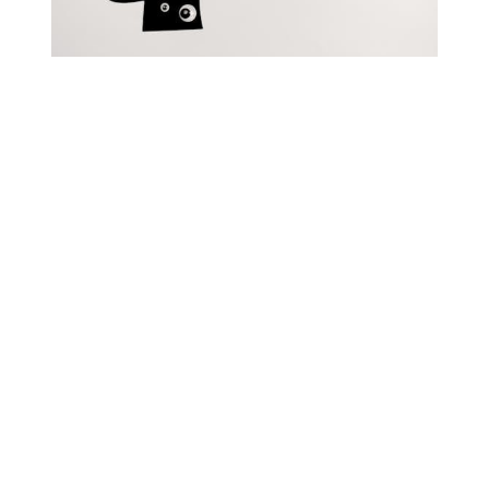
¿Cómo obtener Google Bard gratis?
Google Bard puede obtenerse sin costo alguno a
través del sitio web oficial de Google o dentro de
su suite de herramientas. Simplemente, inicia
sesión con tu cuenta de Google y sigue las
instrucciones para comenzar a utilizar Bard.
¿Cómo acceder a Google Bard AI?
Acceder a Bard es tan fácil como dirigirse a la
página dedicada de Google y seleccionar “probar
Bard”. Puede que necesites una invitación
inicialmente, mientras la herramienta se
despliega de manera general.
¿Qué es Google Bard y para qué
sirve?