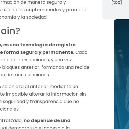
ormación de manera segura y
[toc]
s allá de las criptomonedas y promete
onomía y la sociedad.
hain?
 es una tecnología de registro
de forma segura y permanente.
Cada
ero de transacciones, y una vez
 bloques anterior, formando una red de
ba de manipulaciones.
e se enlaza al anterior mediante un
e imposible alterar la información sin
de seguridad y transparencia que no
cionales.
ntralizada,
no depende de una
cual democratiza el acceso a la