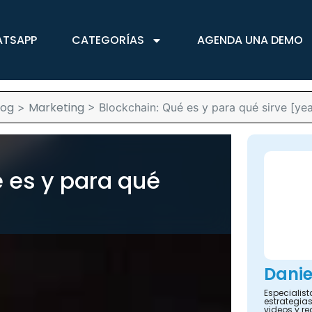
ATSAPP
CATEGORÍAS
AGENDA UNA DEMO
log
Marketing
>
>
Blockchain: Qué es y para qué sirve [yea
 es y para qué
Danie
Especialis
estrategias
videos y re