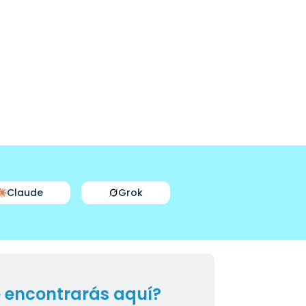
Claude
Grok
 encontrarás aquí?