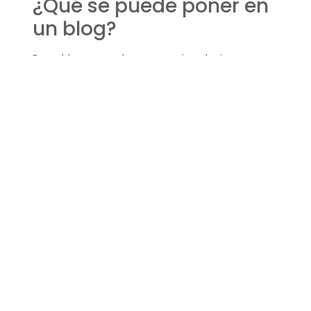
¿Qué se puede poner en
un blog?
En un blog se puede poner casi cualquier cosa
que sea de interés para la audiencia objetivo. Esto
puede incluir noticias de la industria, consejos
prácticos, análisis de tendencias, contenido
multimedia y mucho más.
¿Qué tipos de
contenidos se pueden
alojar en los blogs?
Los blogs pueden albergar contenidos en diversos
formatos, como texto, imágenes, audio y video.
Cada formato puede ser utilizado
estratégicamente para mejorar la experiencia del
usuario y aumentar el engagement.
En conclusión, el blog de Rock Content es una