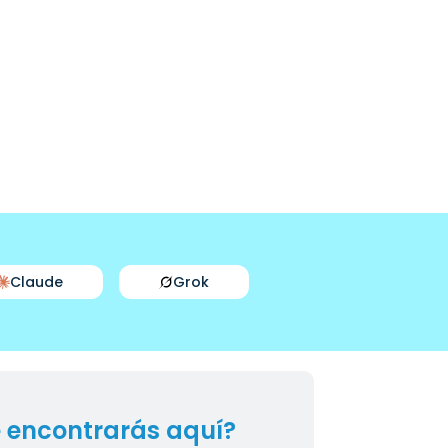
Claude
Grok
 encontrarás aquí?