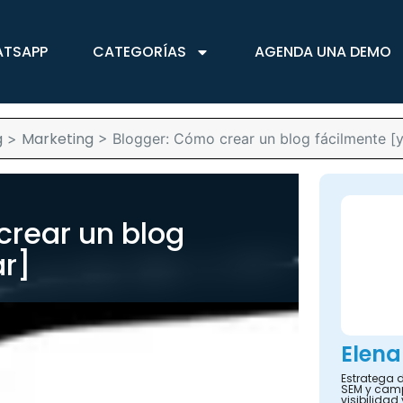
ATSAPP
CATEGORÍAS
AGENDA UNA DEMO
g
Marketing
>
>
Blogger: Cómo crear un blog fácilmente [y
crear un blog
ar]
Elena
Estratega d
SEM y camp
visibilidad 