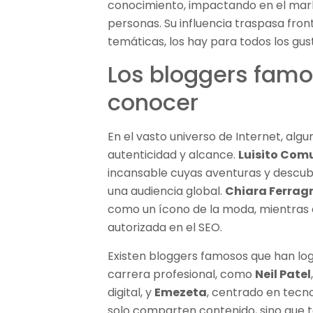
conocimiento, impactando en el market
personas. Su influencia traspasa front
temáticas, los hay para todos los gus
Los bloggers fam
conocer
En el vasto universo de Internet, al
autenticidad y alcance.
Luisito Com
incansable cuyas aventuras y descub
una audiencia global.
Chiara Ferrag
como un ícono de la moda, mientras
autorizada en el SEO.
Existen bloggers famosos que han log
carrera profesional, como
Neil Patel
digital, y
Emezeta
, centrado en tecno
solo comparten contenido, sino que 