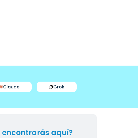
Claude
Grok
 encontrarás aquí?