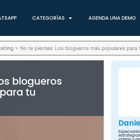
ATSAPP
CATEGORÍAS
AGENDA UNA DEMO
eting
>
No te pierdas: Los blogueros más populares para 
Los blogueros
para tu
Danie
Especialis
estrategias
videos y re