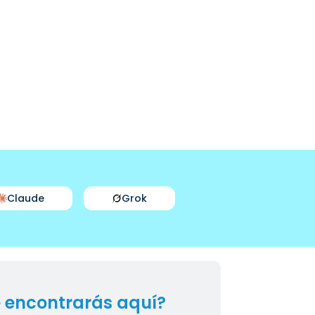
Claude
Grok
 encontrarás aquí?