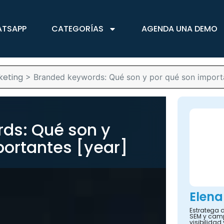
ATSAPP
CATEGORÍAS
AGENDA UNA DEMO
keting
>
Branded keywords: Qué son y por qué son importa
ds: Qué son y
portantes [year]
Elena
Estratega d
SEM y camp
visibilidad 