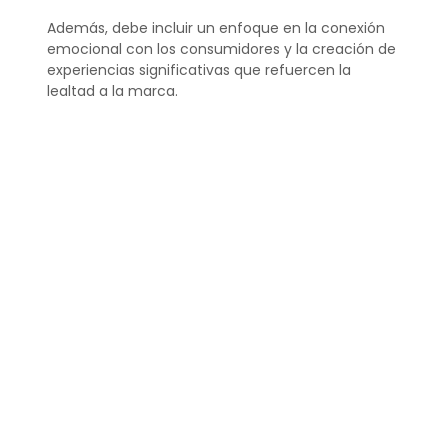
Además, debe incluir un enfoque en la conexión
emocional con los consumidores y la creación de
experiencias significativas que refuercen la
lealtad a la marca.
¿Qué es el branding de
un ejemplo?
Un ejemplo clásico de branding es el de Coca-
Cola, que ha construido una imagen de marca
basada en la felicidad y la conexión emocional.
Esto se refleja en su icónico logo, campañas
publicitarias y su capacidad de evocar recuerdos
y sentimientos positivos en los consumidores.
La consistencia de su mensaje y la experiencia
que ofrece a través de sus productos y publicidad
son lo que hace que su branding sea reconocido
en todo el mundo.