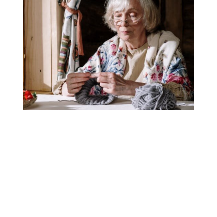
¿Cómo puedo ver tweets
que ya vi?
Si quieres volver a ver tweets que ya has visto,
puedes utilizar la función de “Favoritos” de Twitter,
si previamente marcaste el tweet como favorito.
También puedes revisar tu historial de
navegación si la publicación fue vista
recientemente.