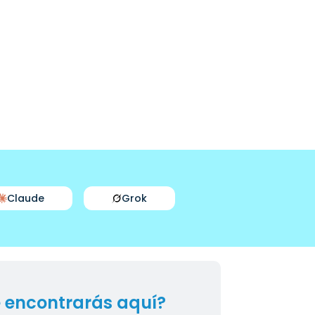
Claude
Grok
 encontrarás aquí?