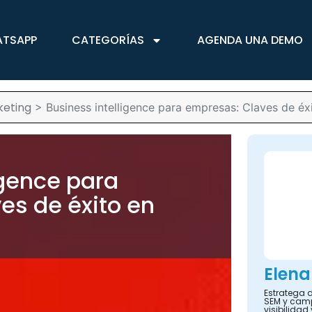
ATSAPP
CATEGORÍAS
AGENDA UNA DEMO
keting
>
Business intelligence para empresas: Claves de éxi
igence para
es de éxito en
Elena
Estratega d
SEM y camp
visibilidad 