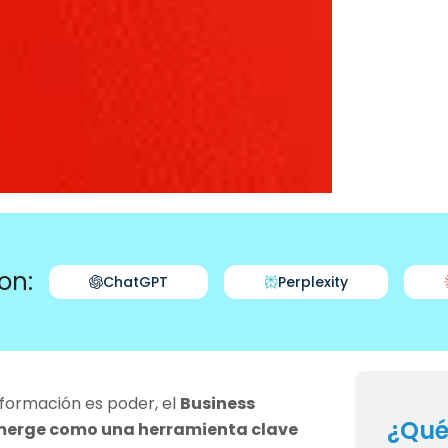
on:
ChatGPT
Perplexity
información es poder, el
Business
¿Qué
erge como una herramienta clave