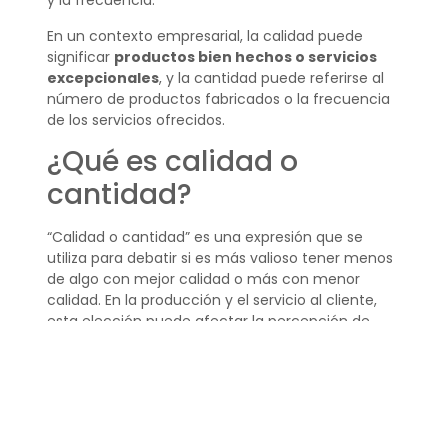
y la frecuencia.
En un contexto empresarial, la calidad puede
significar
productos bien hechos o servicios
excepcionales
, y la cantidad puede referirse al
número de productos fabricados o la frecuencia
de los servicios ofrecidos.
¿Qué es calidad o
cantidad?
“Calidad o cantidad” es una expresión que se
utiliza para debatir si es más valioso tener menos
de algo con mejor calidad o más con menor
calidad. En la producción y el servicio al cliente,
esta elección puede afectar la percepción de
marca y la lealtad del cliente.
La calidad se relaciona con agregar valor y la
cantidad con alcanzar metas cuantitativas, y la
elección entre ambas depende de los objetivos y
valores de la empresa o individuo.