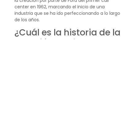
la creación por parte de Ford del primer call
center en 1962, marcando el inicio de una
industria que se ha ido perfeccionando a lo largo
de los años.
¿Cuál es la historia de la
atención al cliente?
La historia de la atención al cliente es una que ha
evolucionado en paralelo con el desarrollo de
nuevas tecnologías y métodos de comunicación.
Originalmente, la atención se brindaba de forma
presencial o a través de correspondencia escrita.
Con la invención del teléfono, se abrieron nuevas
posibilidades para la interacción directa y a
distancia con el cliente, dando lugar a los
primeros call centers y, posteriormente, a los
modernos contact centers que conocemos hoy.
¿Qué significa la palabra