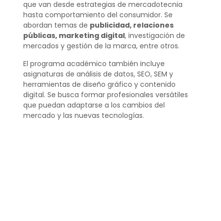
que van desde estrategias de mercadotecnia
hasta comportamiento del consumidor. Se
abordan temas de
publicidad, relaciones
públicas, marketing digital
, investigación de
mercados y gestión de la marca, entre otros.
El programa académico también incluye
asignaturas de análisis de datos, SEO, SEM y
herramientas de diseño gráfico y contenido
digital. Se busca formar profesionales versátiles
que puedan adaptarse a los cambios del
mercado y las nuevas tecnologías.
¿Qué hace una persona
que estudia marketing?
Una persona que estudia marketing se enfoca en
entender las necesidades y deseos del
consumidor para desarrollar productos, servicios y
campañas que generen valor. Trabaja en la
creación de estrategias de comunicación y