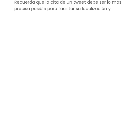
Recuerda que la cita de un tweet debe ser lo más
precisa posible para facilitar su localización y
comprobación.
¿Cómo citar un tweet de
otra persona?
Para citar correctamente un tweet de otra
persona, sigue el formato general de APA
respetando la autoría del tweet. Asegúrate de
incluir su nombre de usuario en Twitter, la fecha y
el contenido del tweet, y el enlace
correspondiente.
Incluir correctamente estos detalles garantiza la
exactitud y la ética en la citación de fuentes
digitales.
¿Cómo se hace la
referencia de Twitter?