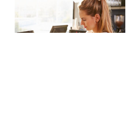
El Content Manager se especializa en la creación
y gestión de contenidos para diversos canales
digitales, no únicamente redes sociales. El
Community Manager, mientras tanto, se centra
en las
interacciones con la comunidad
dentro
de las plataformas sociales,
actuando como
enlace entre la marca y sus seguidores.
¿Cuál es la diferencia
entre Marketing Digital y