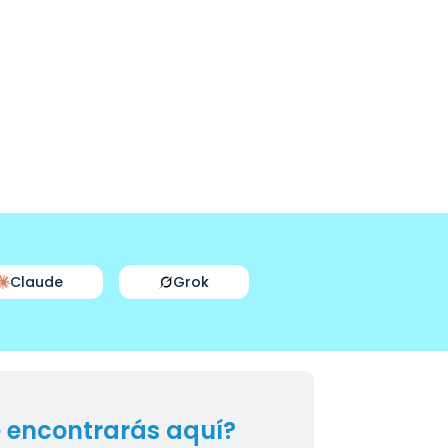
Claude
Grok
 encontrarás aquí?