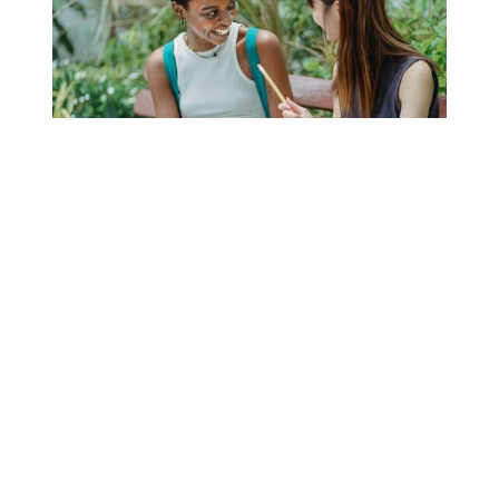
La herramienta proporciona datos sobre las
interacciones que genera el contenido,
incluyendo compartidos, likes y comentarios, lo
que facilita la optimización de publicaciones para
cada red específica.
¿BuzzSumo es gratuito?
Aunque BuzzSumo ofrece funcionalidades de
prueba, es fundamentalmente un servicio de
suscripción. Las pruebas gratuitas brindan una