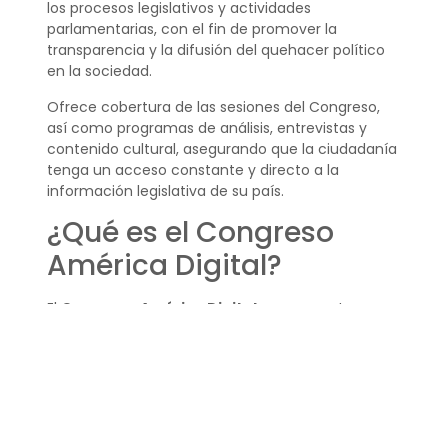
los procesos legislativos y actividades
parlamentarias, con el fin de promover la
transparencia y la difusión del quehacer político
en la sociedad.
Ofrece cobertura de las sesiones del Congreso,
así como programas de análisis, entrevistas y
contenido cultural, asegurando que la ciudadanía
tenga un acceso constante y directo a la
información legislativa de su país.
¿Qué es el Congreso
América Digital?
El
Congreso América Digital
es un evento que
concentra a especialistas y empresas del sector
tecnológico y digital. Funciona como un espacio
de convergencia para la innovación, el negocio y
el conocimiento, orientado a fortalecer el
ecosistema digital en Latinoamérica.