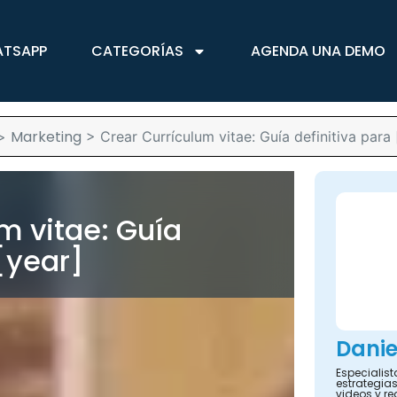
ATSAPP
CATEGORÍAS
AGENDA UNA DEMO
Marketing
>
>
Crear Currículum vitae: Guía definitiva para 
m vitae: Guía
 [year]
Danie
Especialis
estrategias
videos y re