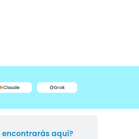
Claude
Grok
 encontrarás aquí?