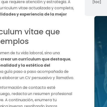
 que requiere atención y estrategia. A
[toc]
urriculum vitae actualizada y completa,
lidades y experiencia de la mejor
culum vitae que
ejemplos
umen de tu vida laboral, sino una
a
crear un currículum que destaque
,
nalidad y la estética del
una guía paso a paso acompañada de
 elaborar un CV persuasivo y llamativo.
 información de contacto esté
. Luego, redacta un resumen profesional
ve. A continuación, enumera tu
gica inversa, resaltando logros