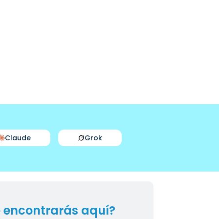
Claude
Grok
 encontrarás aquí?