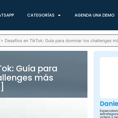
ATSAPP
CATEGORÍAS
AGENDA UNA DEMO
>
Desafíos en TikTok: Guía para dominar los challenges má
Tok: Guía para
allenges más
r]
Danie
Especialis
estrategias
videos y re