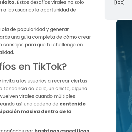
 éxito.
Estos desafíos virales no solo
[toc]
 a los usuarios la oportunidad de
a ola de popularidad y generar
rarás una guía completa de cómo crear
do consejos para que tu challenge en
alidad.
íos en TikTok?
invita a los usuarios a recrear ciertas
 tendencia de baile, un chiste, alguna
 vuelven virales cuando múltiples
creando así una cadena de
contenido
cipación masiva dentro de la
compañados por
hashtags específicos