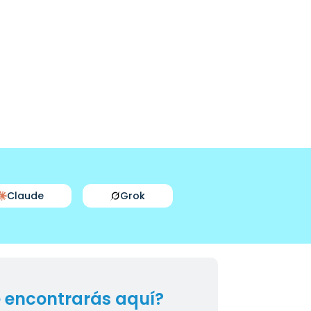
Claude
Grok
 encontrarás aquí?