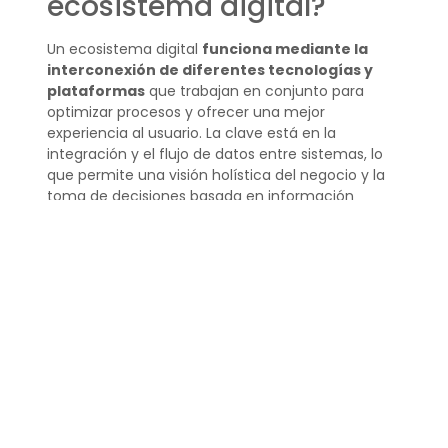
ecosistema digital?
Un ecosistema digital
funciona mediante la
interconexión de diferentes tecnologías y
plataformas
que trabajan en conjunto para
optimizar procesos y ofrecer una mejor
experiencia al usuario. La clave está en la
integración y el flujo de datos entre sistemas, lo
que permite una visión holística del negocio y la
toma de decisiones basada en información
precisa.
La operatividad de un ecosistema digital también
se sostiene en algoritmos y aprendizaje
automático que ayudan a personalizar la
experiencia del cliente y automatizar tareas
repetitivas. De esta forma, se libera tiempo
valioso que puede dedicarse a tareas
estratégicas.
¿Qué es un ecosistema