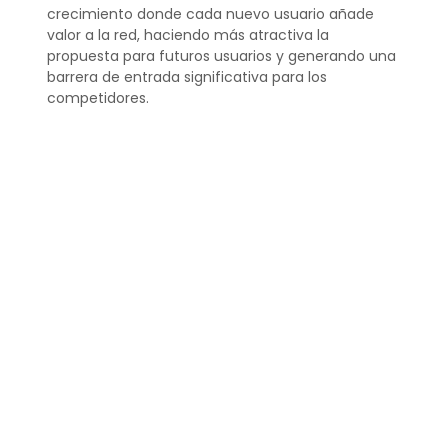
crecimiento donde cada nuevo usuario añade
valor a la red, haciendo más atractiva la
propuesta para futuros usuarios y generando una
barrera de entrada significativa para los
competidores.
¿Qué son los efectos
indirectos de red?
Los
efectos indirectos de red
se dan cuando
el aumento de usuarios de un producto o
servicio mejora el valor y la utilidad de otro
producto o servicio complementario.
Por
ejemplo, una consola de videojuegos se vuelve
más valiosa cuando hay más juegos disponibles
para ella, y viceversa.
Este tipo de efectos son cruciales en plataformas
que conectan distintos tipos de usuarios, como
los marketplaces online, donde compradores y
vendedores se benefician mutuamente del