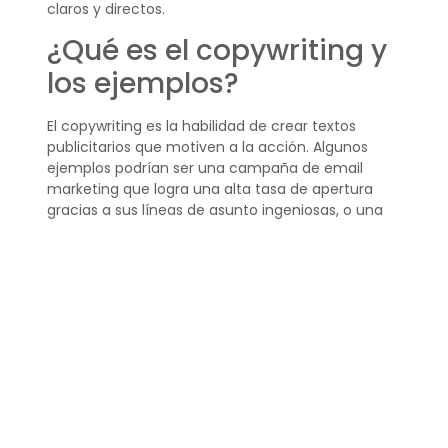
claros y directos.
¿Qué es el copywriting y
los ejemplos?
El copywriting es la habilidad de crear textos
publicitarios que motiven a la acción. Algunos
ejemplos podrían ser una campaña de email
marketing que logra una alta tasa de apertura
gracias a sus líneas de asunto ingeniosas, o una
página de destino que convierte visitantes en
clientes con su copy convincente.
¿Qué es un copy out
ejemplos?
Un copy out se refiere a la versión final de un
texto de copywriting tras pasar por procesos de
edición y ajuste. Ejemplos de esto pueden ser las
versiones finales de anuncios publicitarios, las