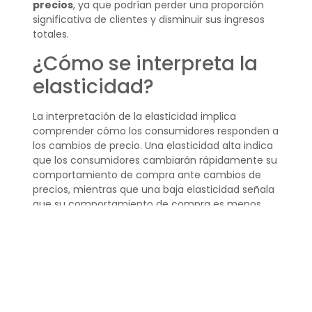
precios
, ya que podrían perder una proporción
significativa de clientes y disminuir sus ingresos
totales.
¿Cómo se interpreta la
elasticidad?
La interpretación de la elasticidad implica
comprender cómo los consumidores responden a
los cambios de precio. Una elasticidad alta indica
que los consumidores cambiarán rápidamente su
comportamiento de compra ante cambios de
precios, mientras que una baja elasticidad señala
que su comportamiento de compra es menos
sensible a dichos cambios.
Interpretar correctamente la elasticidad
es
vital para los negocios, ya que les permite ajustar
sus precios y su producción de acuerdo a las
expectativas del mercado.