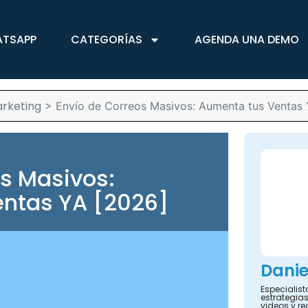
ATSAPP
CATEGORÍAS
AGENDA UNA DEMO
rketing
>
Envío de Correos Masivos: Aumenta tus Ventas
os Masivos:
ntas YA [2026]
Danie
Especialis
estrategias
videos y re