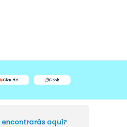
Claude
Grok
 encontrarás aquí?