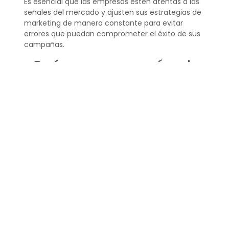
Es esencial que las empresas estén atentas a las
señales del mercado y ajusten sus estrategias de
marketing de manera constante para evitar
errores que puedan comprometer el éxito de sus
campañas.
¿Qué error es común al
gestionar el marketing
de contenidos?
Un error común en la gestión del marketing de
contenidos es no tener una estrategia definida.
Publicar contenido sin un propósito claro o sin
considerar la audiencia a la que se dirige puede
dar lugar a esfuerzos ineficaces y recursos
malgastados.
Otro error es no optimizar el contenido para los
motores de búsqueda (
SEO
), lo que puede
reducir la visibilidad y el alcance del contenido.
Contar con contenido relevante y bien