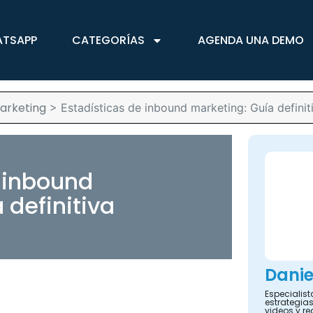
ATSAPP
CATEGORÍAS
AGENDA UNA DEMO
arketing
>
Estadísticas de inbound marketing: Guía definit
e inbound
 definitiva
Danie
Especialis
estrategias
videos y re