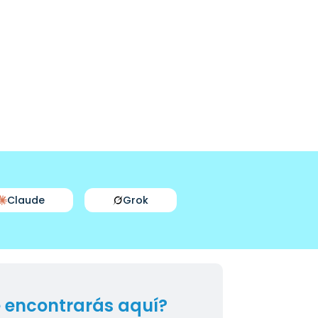
Claude
Grok
 encontrarás aquí?