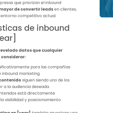
presas que priorizan el inbound
mayor de convertir leads
en clientes,
l entorno competitivo actual.
sticas de inbound
ear]
 revelado datos que cualquier
 considerar:
nificativamente para las compañías
e inbound marketing.
contenido
siguen siendo uno de los
r a la audiencia deseada.
ntenidos está directamente
a visibilidad y posicionamiento
ting en [year]
también muestran una