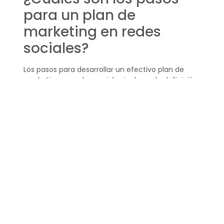
para un plan de
marketing en redes
sociales?
Los pasos para desarrollar un efectivo plan de
marketing en redes sociales incluyen la definición
de los objetivos, la segmentación del público
objetivo, la elección de las plataformas
adecuadas, la creación de contenido valioso y
atractivo, y la constante revisión de las métricas
para optimizar la estrategia.
Utilizando una
plantilla estrategia redes
sociales
, se puede estructurar este proceso de
manera eficiente, asegurando que cada paso
contribuya al éxito global de la estrategia.
¿Qué incluye una
plantilla de redes