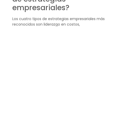
empresariales?
Los cuatro tipos de estrategias empresariales más
reconocidos son liderazgo en costos,
diferenciación, enfoque y diversificación.
Cada
una tiene sus propias características y se
adapta a diferentes objetivos y estructuras
empresariales.
El liderazgo en costos busca minimizar los costos
de producción para ofrecer precios más bajos
que la competencia. La diferenciación apunta a
crear productos o servicios únicos para
destacarse en el mercado. La estrategia de
enfoque se concentra en satisfacer las
necesidades de un segmento de mercado
específico, y la diversificación implica expandir la
oferta de productos o mercados de la empresa
para reducir el riesgo y aumentar las
oportunidades.