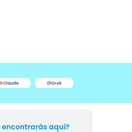
Claude
Grok
 encontrarás aquí?