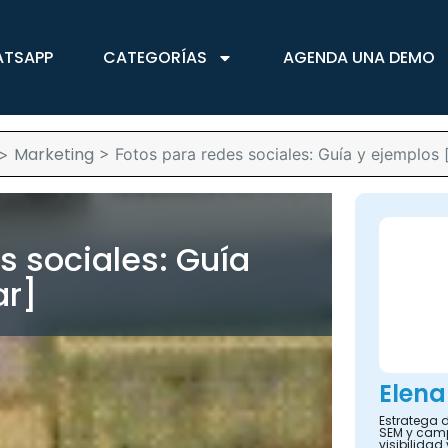
ATSAPP
CATEGORÍAS
AGENDA UNA DEMO
Marketing
>
>
Fotos para redes sociales: Guía y ejemplos 
s sociales: Guía
ar]
Elena
Estratega d
SEM y camp
visibilidad 