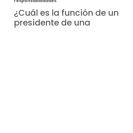
responsabilidades
.
¿Cuál es la función de un
presidente de una
empresa?
El presidente de una empresa, a menudo
confundido con el CEO, puede tener un rol más
centrado en la junta directiva y en la definición de
la estrategia empresarial en conjunto con el CEO.
Sin embargo, en algunas empresas, el presidente
y el CEO pueden ser la misma persona, llevando
ambas responsabilidades.
El presidente suele enfocarse más en las
decisiones a largo plazo y en mantener una
relación saludable entre los accionistas y la alta
dirección.
¿Cuáles son las