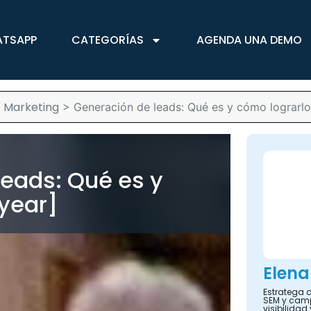
ATSAPP
CATEGORÍAS
AGENDA UNA DEMO
Marketing
>
>
Generación de leads: Qué es y cómo lograrlo
leads: Qué es y
[year]
Elena
Estratega d
SEM y camp
visibilidad 