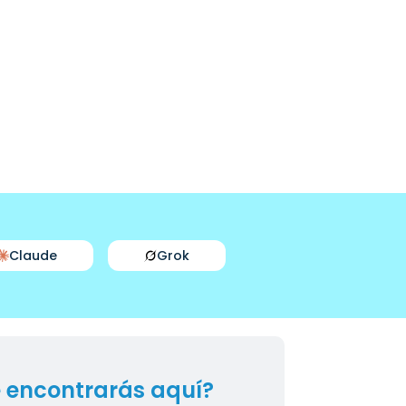
Claude
Grok
 encontrarás aquí?