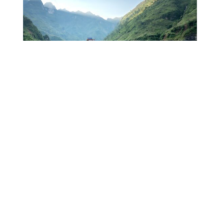
Preguntas relacionadas sobre la
generación Z y su influencia actual
¿Qué edad tiene la
generación Z?
La generación Z incluye a aquellos nacidos
entre 1995 y 2010
. Por lo tanto, en [year], las
edades de la generación Z varían desde los 13
hasta los 28 años.