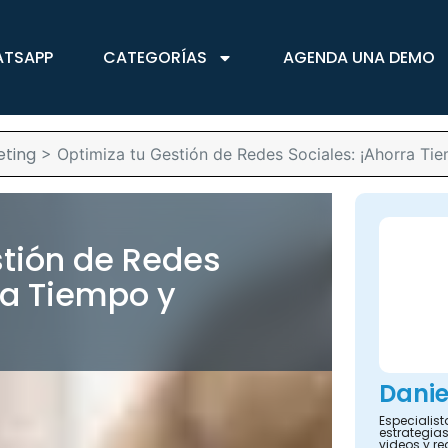
ATSAPP
CATEGORÍAS
AGENDA UNA DEMO
eting
>
Optimiza tu Gestión de Redes Sociales: ¡Ahorra Ti
stión de Redes
ra Tiempo y
Danie
Especialis
estrategias
videos y re