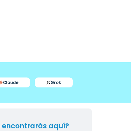
Claude
Grok
 encontrarás aquí?