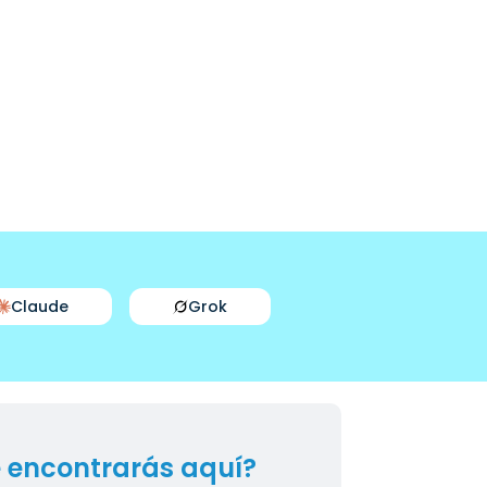
Claude
Grok
 encontrarás aquí?