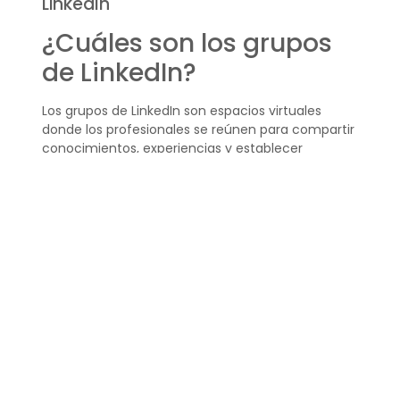
LinkedIn
¿Cuáles son los grupos
de LinkedIn?
Los grupos de LinkedIn son espacios virtuales
donde los profesionales se reúnen para compartir
conocimientos, experiencias y establecer
conexiones laborales. Estos grupos pueden ser
específicos de una industria, una habilidad o un
interés común, y suelen ser administrados por
uno o varios miembros que moderan la
conversación y la entrada de nuevos
participantes.
Estas comunidades permiten la
discusión en
profundidad
sobre temas relevantes y ofrecen
una plataforma para que los miembros publiquen
trabajos, hagan preguntas y busquen
colaboradores o consejos.