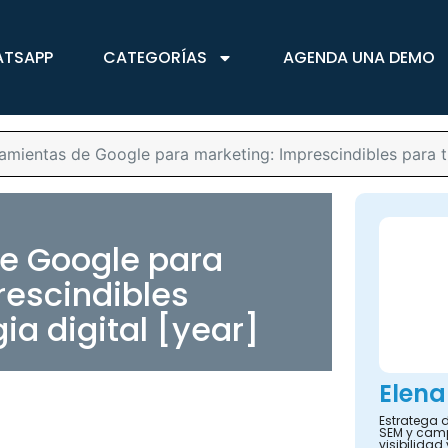
ATSAPP
CATEGORÍAS
AGENDA UNA DEMO
amientas de Google para marketing: Imprescindibles para tu 
e Google para
rescindibles
ia digital [year]
Elena
Estratega d
SEM y camp
visibilidad 