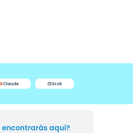
Claude
Grok
 encontrarás aquí?