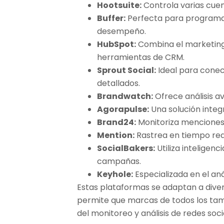
Hootsuite:
Controla varias cuent
Buffer:
Perfecta para programar
desempeño.
HubSpot:
Combina el marketing 
herramientas de CRM.
Sprout Social:
Ideal para conec
detallados.
Brandwatch:
Ofrece análisis a
Agorapulse:
Una solución integr
Brand24:
Monitoriza menciones 
Mention:
Rastrea en tiempo rea
SocialBakers:
Utiliza inteligenci
campañas.
Keyhole:
Especializada en el aná
Estas plataformas se adaptan a dive
permite que marcas de todos los ta
del monitoreo y análisis de redes soci