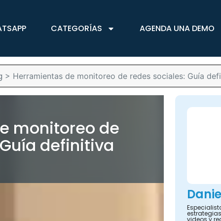
ATSAPP
CATEGORÍAS
AGENDA UNA DEMO
g
>
Herramientas de monitoreo de redes sociales: Guía defin
e monitoreo de
Guía definitiva
Danie
Especialis
estrategias
videos y re