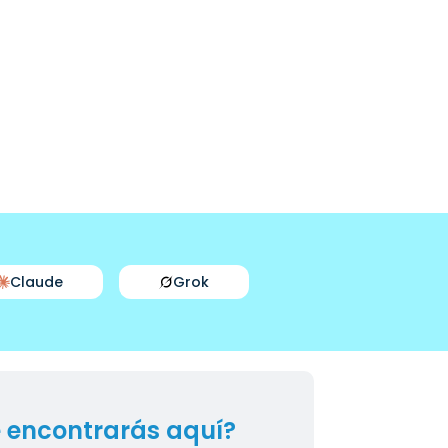
Claude
Grok
 encontrarás aquí?