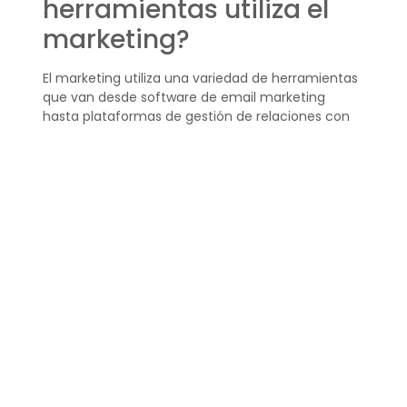
herramientas utiliza el
marketing?
El marketing utiliza una variedad de herramientas
que van desde software de email marketing
hasta plataformas de gestión de relaciones con
clientes (CRM). Estas herramientas permiten la
automatización de campañas, análisis de datos,
manejo de redes sociales, y mucho más.
¿Qué se entiende por
marketing automation?
Por
marketing automation
se entiende la
tecnología y software que permiten a las
compañías automatizar y medir las tareas de
marketing para incrementar la eficiencia
operativa y crecer en ingresos más rápidamente.
En resumen, las
herramientas marketing