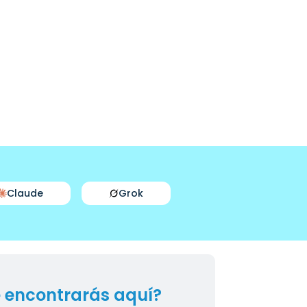
Claude
Grok
 encontrarás aquí?