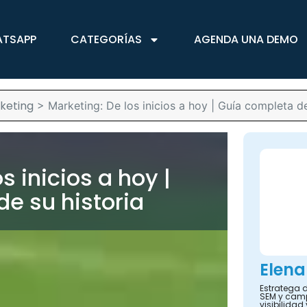
ATSAPP
CATEGORÍAS
AGENDA UNA DEMO
keting
>
Marketing: De los inicios a hoy | Guía completa de
s inicios a hoy |
e su historia
Elena
Estratega d
SEM y camp
visibilidad 