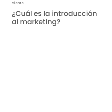
cliente.
¿Cuál es la introducción
al marketing?
Una introducción básica al marketing comienza
con la comprensión de su definición y objetivos.
Implica conocer las diferentes formas de
marketing, como el digital, tradicional, directo y
relacional, y cómo estas pueden ser aplicadas
para alcanzar los objetivos de la empresa.