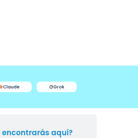
Claude
Grok
 encontrarás aquí?