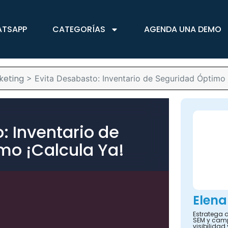
ATSAPP
CATEGORÍAS
AGENDA UNA DEMO
keting
>
Evita Desabasto: Inventario de Seguridad Óptimo 
: Inventario de
mo ¡Calcula Ya!
Elena
Estratega d
SEM y camp
visibilidad 